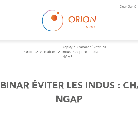
Orion Santé
Replay du webinar Éviter les
Orion
Actualités
indus : Chapitre 1 de la
NGAP
INAR ÉVITER LES INDUS : CH
NGAP