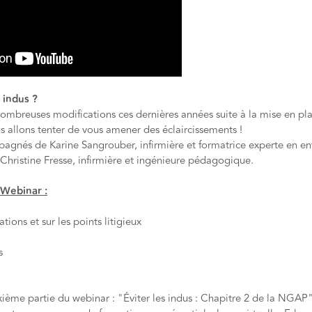
 indus ?
ombreuses modifications ces dernières années suite à la mise en pla
us allons tenter de vous amener des éclaircissements !
agnés de Karine Sangrouber, infirmière et formatrice experte en e
 Christine Fresse, infirmière et ingénieure pédagogique.
Webinar :
tions et sur les points litigieux
es
xième partie du webinar : "Éviter les indus : Chapitre 2 de la NGAP