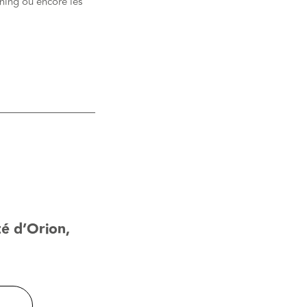
rning ou encore les
té d’Orion,