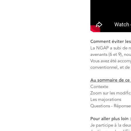
Comment éviter les
La
NGAP
a subi de n
avenants (6 et 9), no
Vous avez été accomp
conventionnel, et de
Au sommaire de ce 
Contexte
Zoom sur les modifica
Les majorations
Questions - Répons
Pour aller plus loin :
Je participe à la deu