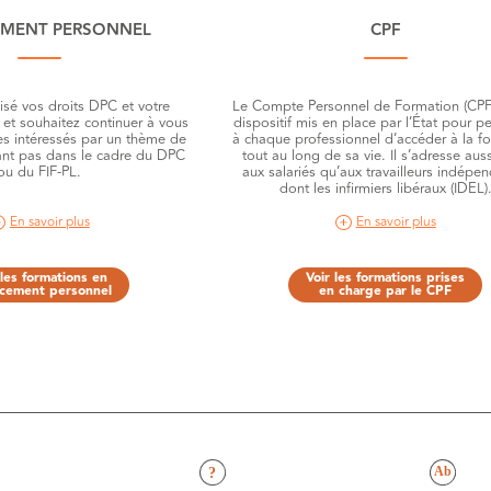
EMENT PERSONNEL
CPF
isé vos droits DPC et votre
Le Compte Personnel de Formation (CPF)
 et souhaitez continuer à vous
dispositif mis en place par l’État pour p
es intéressés par un thème de
à chaque professionnel d’accéder à la f
ant pas dans le cadre du DPC
tout au long de sa vie. Il s’adresse aus
ou du FIF-PL.
aux salariés qu’aux travailleurs indépe
dont les infirmiers libéraux (IDEL)
En savoir plus
En savoir plus
 les formations en
Voir les formations prises
ncement personnel
en charge par le CPF
?
Ab