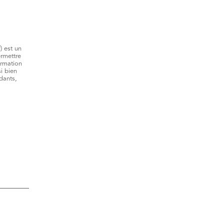
 est un
ermettre
ormation
si bien
ndants,
.