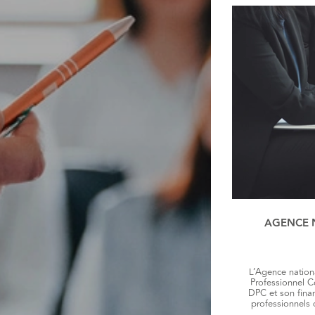
AGENCE 
L’Agence natio
Professionnel C
DPC et son fina
professionnels 