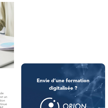
Envie d’une formation
digitalisée ?
 de
est un
tion
tinue
AF.