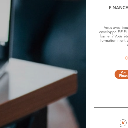
FINANC
Vous avez épu
enveloppe FIF-PL
former ? Vous êt
formation n'entr
Voir
Fina