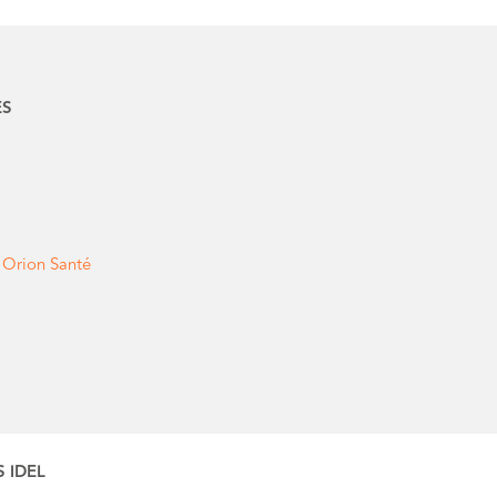
ES
e Orion Santé
 IDEL