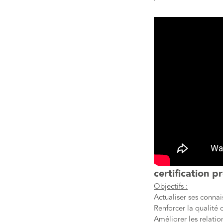
certification p
Objectifs :
Actualiser ses conna
Renforcer la qualité 
Améliorer les relatio