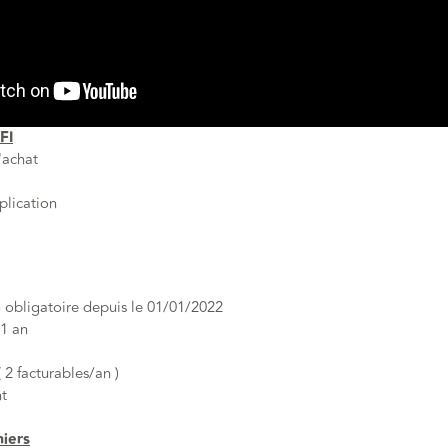
FI
d'achat
plication
o obligatoire depuis le 01/01/2022
1 an
 2 facturables/an )
nt
miers