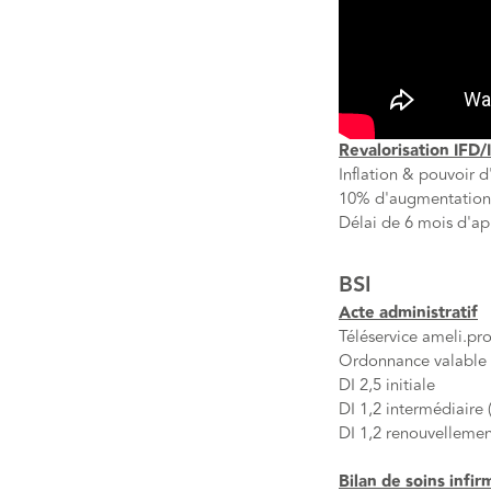
Revalorisation IFD/I
Inflation & pouvoir 
10% d'augmentation
Délai de 6 mois d'ap
BSI
Acte administratif
Téléservice ameli.pr
Ordonnance valable 
DI 2,5 initiale
DI 1,2 intermédiaire (
DI 1,2 renouvelleme
Bilan de soins infir