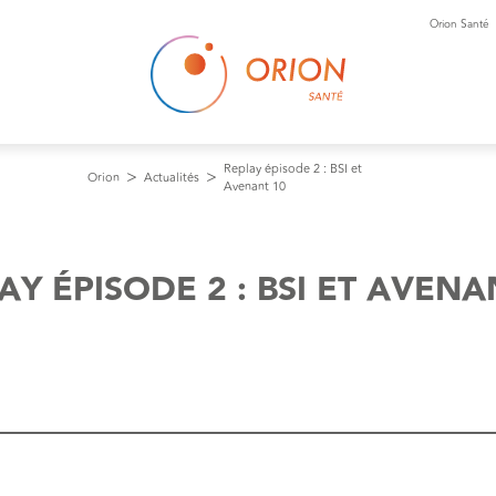
Orion Santé
Replay épisode 2 : BSI et
Orion
Actualités
Avenant 10
AY ÉPISODE 2 : BSI ET AVENA