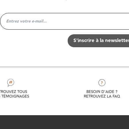
S'inscrire à la newslette
?
TROUVEZ TOUS
BESOIN D'AIDE ?
 TÉMOIGNAGES
RETROUVEZ LA FAQ