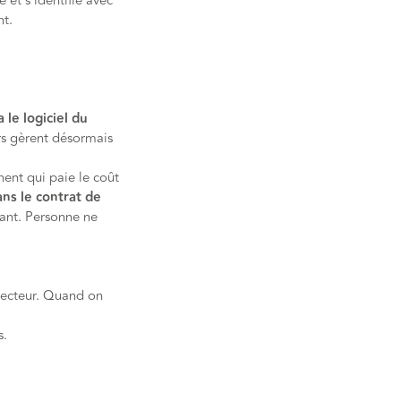
re et s'identifie avec
nt.
a le logiciel du
rs gèrent désormais
nent qui paie le coût
ans le contrat de
çant. Personne ne
lecteur. Quand on
s.