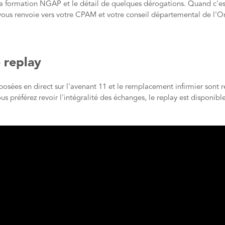
la formation NGAP et le détail de quelques dérogations. Quand c'est
 vous renvoie vers votre CPAM et votre conseil départemental de l'O
 replay
posées en direct sur l'avenant 11 et le remplacement infirmier sont re
us préférez revoir l'intégralité des échanges, le replay est disponible