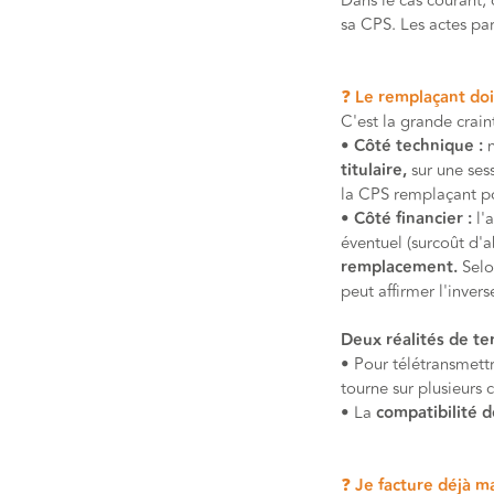
Dans le cas courant, 
sa CPS. Les actes pa
❓ Le remplaçant doi
C'est la grande crai
• Côté technique :
titulaire,
sur une ses
la CPS remplaçant pou
•
Côté financier :
l'
éventuel (surcoût d'
remplacement.
Selo
peut affirmer l'invers
Deux réalités de ter
• Pour télétransmett
tourne sur plusieurs 
• La
compatibilité d
❓ Je facture déjà m