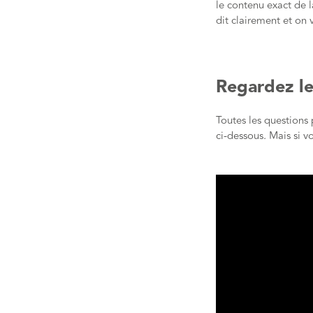
le contenu exact de 
dit clairement et on
Regardez le
Toutes les questions 
ci-dessous. Mais si vo