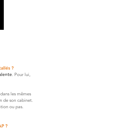
allés ?
alente
. Pour lui,
n dans les mêmes
on de son cabinet.
tion ou pas.
AP ?