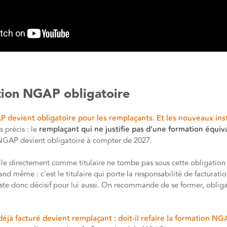
tion NGAP obligatoire
 devient obligatoire pour les remplaçants. Et les nouveaux inst
s précis : le
remplaçant qui ne justifie pas d'une formation équiv
GAP devient obligatoire à compter de 2027.
stalle directement comme titulaire ne tombe pas sous cette obligatio
nd même : c'est le titulaire qui porte la responsabilité de facturati
ste donc décisif pour lui aussi. On recommande de se former, obliga
 déjà facturé devient remplaçant : doit-il refaire la formation NG