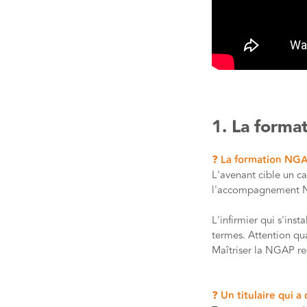
1. La forma
❓ La formation NGAP
L'avenant cible un ca
l'accompagnement N
L'infirmier qui s'in
termes. Attention qua
Maîtriser la NGAP re
❓ Un titulaire qui a