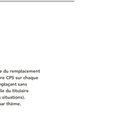
dre du remplacement
opre CPS sur chaque
mplaçant sans
e du titulaire
situations).
par thème.