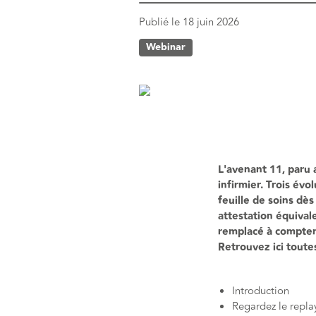
Publié le
18 juin 2026
Webinar
L'avenant 11, paru 
infirmier. Trois év
feuille de soins dè
attestation équival
remplacé à compter 
Retrouvez ici toute
Introduction
Regardez le repla