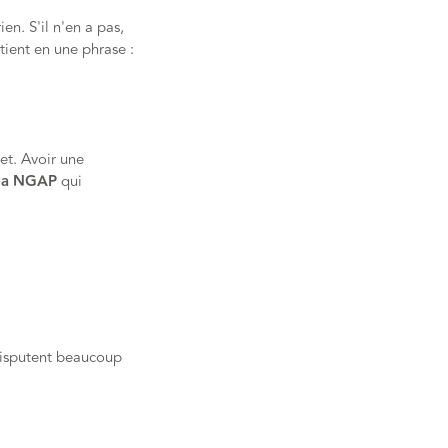
ien. S'il n'en a pas,
 tient en une phrase :
net. Avoir une
 la NGAP
qui
disputent beaucoup