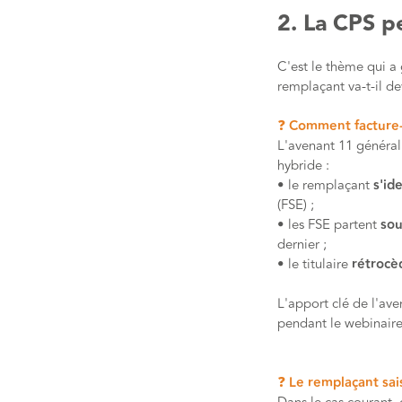
2. La CPS pe
C'est le thème qui a
remplaçant va-t-il de
❓ Comment facture-
L'avenant 11 général
hybride :
• le remplaçant
s'id
(FSE) ;
• les FSE partent
sou
dernier ;
• le titulaire
rétrocè
L'apport clé de l'ave
pendant le webinaire,
❓ Le remplaçant saisi