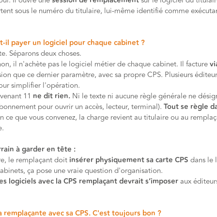
oui. Il ouvre une
session de remplacement
sur le logiciel du titulai
rtent sous le numéro du titulaire, lui-même identifié comme exécuta
t-il payer un logiciel pour chaque cabinet ?
nte. Séparons deux choses.
non, il n'achète pas le logiciel métier de chaque cabinet. Il facture
vi
sion que ce dernier paramètre, avec sa propre CPS. Plusieurs éditeu
r simplifier l'opération.
avenant 11
ne dit rien.
Ni le texte ni aucune règle générale ne désig
abonnement pour ouvrir un accès, lecteur, terminal).
Tout se règle d
n ce que vous convenez, la charge revient au titulaire ou au rempla
e.
rain à garder en tête :
re, le remplaçant doit
insérer physiquement sa carte CPS
dans le 
cabinets, ça pose une vraie question d'organisation.
es logiciels avec la CPS remplaçant devrait s’imposer
aux éditeur
a remplaçante avec sa CPS. C'est toujours bon ?