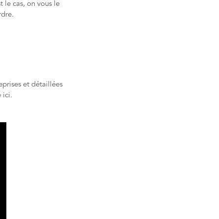
 le cas, on vous le
rdre.
prises et détaillées
 ici.