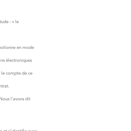
ude : « le
onctionne en mode
ins électroniques
r le compte de ce
trat.
Nous l'avons dit