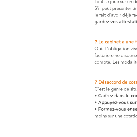
Tout se joue sur un 
S'il peut présenter un
le fait d'avoir déjà 
gardez vos attestati
❓ Le cabinet a une f
Oui. L'obligation vis
facturière ne dispens
compte. Les modalité
❓ Désaccord de cota
C'est le genre de sit
•
Cadrez dans le co
•
Appuyez-vous su
•
Formez-vous ense
moins sur une cotati